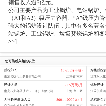
销售收入逾5亿元。
公司主要产品为工业锅炉、电站锅炉、
（A1和A2）级压力容器、“A”级压力
强大的锅炉设计队伍，其中有多名著名
站锅炉、工业锅炉、垃圾焚烧锅炉和各种余热.
>>
]
您可能感兴趣的职位
质检部长
15-20万(年薪)
焊接质控
南京昊扬化工装备有限公司
江苏省·南京
江苏永大化
设计人员
1-1.5万元/月
锅炉设计
南亮压力容器技术（上海）有限公司
上海·宝山区
江苏凯通锅
无损检测高级人员
8001-10000元/月
急聘综合
南京华中检测有限公司
江苏省·南京
惠州市忠恒