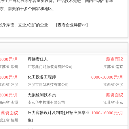
服液生产自动线等小容量类设备。产品技术先进，国内市场占有率
中东、南美的十多个国家和地区。
德、立业兴道”的企业...... [
查看企业详情>>
]
-8000元/月
焊接责任人
薪资面议
江苏省·常州
江苏鑫门能源装备有限公司
江苏省·南京
-8000元/月
化工设备工程师
6000-10000元/月
江西省·萍乡
萍乡市同凯科技有限公司
江西省·萍乡
-8000元/月
无损检测技术员
薪资面议
湖南省·湘潭
南京华中检测有限公司
江苏省·南京
薪资面议
压力容器设计及制造[只招应届毕业
1000-16000元/月
浙江省·杭州
生]
杭州民生机械制造有限公司
浙江省·杭州