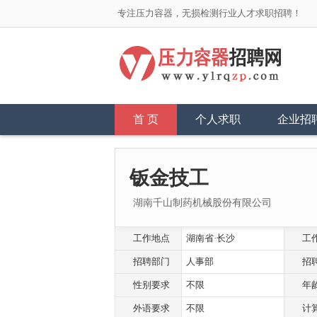
专注压力容器，无损检测行业人才求职招聘！
首 页
个人求职
企业招
钣金技工
湖南千山制药机械股份有限公司
工作地点
湖南省·长沙
工
招聘部门
人事部
招
性别要求
不限
年
外语要求
不限
计