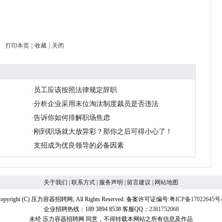
|
|
打印本页
收藏
关闭
·
员工应该按照法律规定辞职
·
分析企业采用末位淘汰制度裁员是否违法
·
告诉你如何排解职场焦虑
·
刚到职场就大放异彩？那你之后可得小心了！
·
支招成为优良领导的必备因素
关于我们
|
联系方式
|
服务声明
|
留言建议
|
网站地图
opyright (C) 压力容器招聘网, All Rights Reserved. 备案许可证编号:
粤ICP备17022645号-
企业招聘热线：189 3894 8538 客服QQ：
2381752068
未经 压力容器招聘网 同意，不得转载本网站之所有信息及作品