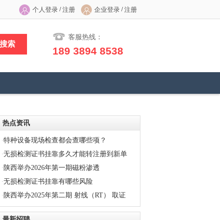
/
/
个人登录
注册
企业登录
注册
客服热线：
189 3894 8538
热点资讯
特种设备现场检查都会查哪些项？
·
无损检测证书挂靠多久才能转注册到新单
·
陕西举办2026年第一期磁粉渗透
位
·
无损检测证书挂靠有哪些风险
（MT/PT）取（换）证考试时间
·
陕西举办2025年第二期 射线（RT） 取证
·
换证考试的通知
最新招聘